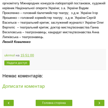
оргкомітету Міжнародних конкурсів-лабораторій постановок, художній
керівник Національної оперети України; з.а. України Вадим
Прокопенко – головний балетмейстер театру; з.д.м. України Ігор
Ярошенко – головний хормейстер театру; з.д.м. України Сергій
Васильєв – театральний критик; заслужений журналіст України Олег
Вергеліс – театральний критик; доктор мистецтвознавства Ганна
Веселовська – театрознавець; кандидат мистецтвознавства Анна
Липківська – театрознавець.
Леонід Коваленко
ukrmol
на
15:51:00
Надати доступ
Немає коментарів:
Дописати коментар
‹
›
Головна сторінка