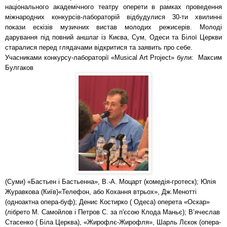
національного академічного театру оперети в рамках проведення
міжнародних конкурсів-лабораторій відбудулися 30-ти хвилинні
покази ескізів музичних вистав молодих режисерів. Молоді
дарування під повний аншлаг із Києва, Сум, Одеси та Білої Церкви
старалися перед глядачами відкритися та заявить про себе.
Учасниками конкурсу-лабораторії «Musical Art Project» були: Максим
Булгаков
(Суми) «Бастьен і Бастьенна», В.-А. Моцарт (комедія-гротеск); Юлія
Журавкова (Київ)«Телефон, або Кохання втрьох», Дж.Менотті
(одноактна опера-буф); Денис Костирко ( Одеса) оперета «Оскар»
(лібрето М. Самойлов і Петров С. за п'єсою Клода Маньє); В’ячеслав
Стасенко ( Біла Церква), «Жирофлє-Жирофля», Шарль Лєкок (опера-