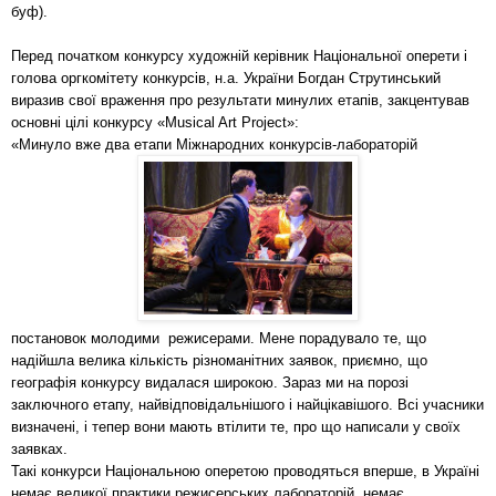
буф).
Перед початком конкурсу художній керівник Національної оперети і
голова оргкомітету конкурсів, н.а. України Богдан Струтинський
виразив свої враження про результати минулих етапів, закцентував
основні цілі конкурсу «Musical Art Project»:
«Минуло вже два етапи Міжнародних конкурсів-лабораторій
постановок молодими режисерами. Мене порадувало те, що
надійшла велика кількість різноманітних заявок, приємно, що
географія конкурсу видалася широкою. Зараз ми на порозі
заключного етапу, найвідповідальнішого і найцікавішого. Всі учасники
визначені, і тепер вони мають втілити те, про що написали у своїх
заявках.
Такі конкурси Національною оперетою проводяться вперше, в Україні
немає великої практики режисерських лабораторій, немає