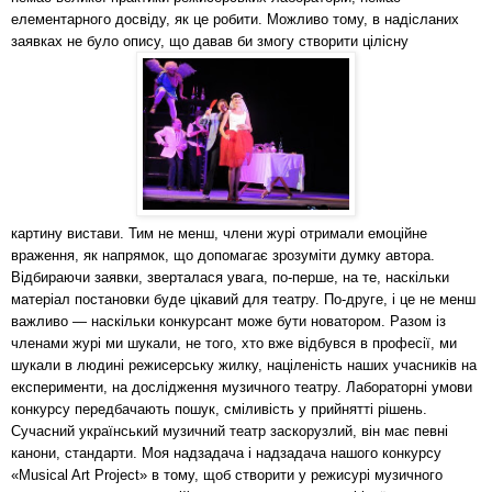
елементарного досвіду, як це робити. Можливо тому, в надісланих
заявках не було опису, що давав би змогу створити цілісну
картину вистави. Тим не менш, члени журі отримали емоційне
враження, як напрямок, що допомагає зрозуміти думку автора.
Відбираючи заявки, зверталася увага, по-перше, на те, наскільки
матеріал постановки буде цікавий для театру. По-друге, і це не менш
важливо — наскільки конкурсант може бути новатором. Разом із
членами журі ми шукали, не того, хто вже відбувся в професії, ми
шукали в людині режисерську жилку, націленість наших учасників на
експерименти, на дослідження музичного театру. Лабораторні умови
конкурсу передбачають пошук, сміливість у прийнятті рішень.
Сучасний український музичний театр заскорузлий, він має певні
канони, стандарти. Моя надзадача і надзадача нашого конкурсу
«Musical Art Project» в тому, щоб створити у режисурі музичного