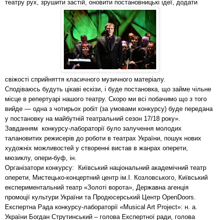
театру рух, зрушити застій, оновити постановницькі ідеї, додати
свіжості сприйняття класичного музичного матеріалу.
Сподіваюсь будуть цікаві ескізи, і буде постановка, що займе чільне
місце в репертуарі нашого театру. Скоро ми всі побачимо що з того
вийде — одна з чотирьох робіт (за умовами конкурсу) буде передана
у постановку на майбутній театральний сезон 17/18 року».
Завданням конкурсу-лабораторії було залучення молодих
талановитих режисерів до роботи в театрах України, пошук нових
художніх можливостей у створенні вистав в жанрах оперети,
мюзиклу, опери-буф, ін.
Організатори конкурсу: Київський національний академічний театр
оперети, Мистецько-концертний центр ім.І. Козловського, Київський
експериментальний театр «Золоті ворота», Державна агенція
промоції культури України та Продюсерський Центр OpenDoors.
Експертна Рада конкурсу-лабораторії «Musical Art Project»: н. а.
України Богдан Струтинський – голова Експертної ради, голова