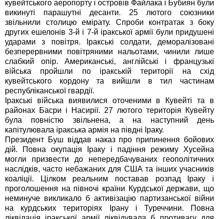
кувейтського аеропорту і островів Файлака і Бубиян були
викинуті парашутні десанти. 25 лютого союзники
звільнили столицю емірату. Спроби контратак з боку
других ешелонів 3-й і 7-й іракської армії були придушені
ударами з повітря. Іракські солдати, деморалізовані
безперервними повітряними нальотами, чинили лише
слабкий опір. Американські, англійські і французькі
війська пройшли по іракській території на схід
кувейтського кордону та вийшли в тил частинам
республіканської гвардії.
Іракські війська виявилися оточеними в Кувейті та в
районах Басри і Насирії. 27 лютого територія Кувейту
була повністю звільнена, а на наступний день
капітулювала іракська армія на півдні Іраку.
Президент Буш віддав наказ про припинення бойових
дій. Повна окупація Іраку і падіння режиму Хусейна
могли призвести до непередбачуваних геополітичних
наслідків, часто небажаних для США та інших учасників
коаліції. Цілком реальним поставав розпад Іраку і
проголошення на півночі країни Курдської держави, що
неминуче викликало б активізацію партизанської війни
на курдських територіях Ірану і Туреччини. Повна
ліквідація іракської армії ліквідувала б противагу для