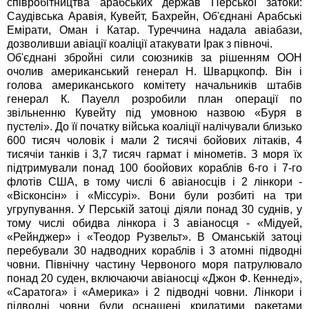
співробітництва арабських держав Перської затоки:
Саудівська Аравія, Кувейт, Бахрейн, Об'єднані Арабські
Емірати, Оман і Катар. Туреччина надала авіабази,
дозволивши авіації коаліції атакувати Ірак з півночі.
Об'єднані збройні сили союзників за рішенням ООН
очолив американський генерал Н. Шварцкопф. Він і
голова американського комітету начальників штабів
генерал К. Пауелл розробили план операції по
звільненню Кувейту під умовною назвою «Буря в
пустелі». До її початку війська коаліції налічували близько
600 тисяч чоловік і мали 2 тисячі бойових літаків, 4
тисячіи танків і 3,7 тисяч гармат і мінометів. З моря їх
підтримували понад 100 боойових кораблів 6-го і 7-го
флотів США, в тому числі 6 авіаносців і 2 лінкори -
«Вісконсін» і «Міссурі». Вони були розбиті на три
угрупування. У Перській затоці діяли понад 30 суднів, у
тому числі обидва лінкора і 3 авіаносця - «Мідуей,
«Рейнджер» і «Теодор Рузвельт». В Оманській затоці
перебували 30 надводних кораблів і 3 атомні підводні
човни. Північну частину Червоного моря патрулювало
понад 20 суден, включаючи авіаносці «Джон Ф. Кеннеді»,
«Саратога» і «Америка» і 2 підводні човни. Лінкори і
підводні човни були оснащені крилатими ракетами