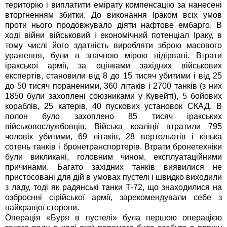
територію і виплатити емірату компенсацію за нанесені
вторгненням збитки. До виконання Іраком всіх умов
проти нього продовжувало діяти нафтове ембарго.
В
ході війни військовий і економічний потенціал Іраку, в
тому числі його здатність виробляти зброю масового
ураження, були в значною мірою підірвані. Втрати
іракської армії, за оцінками західних військових
експертів, становили від 8 до 15 тисяч убитими і від 25
до 50 тисяч пораненими, 360 літаків і 2700 танків (з них
1850 були захоплені союзниками у Кувейті), 5 бойових
кораблів, 25 катерів, 40 пускових установок СКАД. В
полон було захоплено 85 тисяч іракських
військовослужбовців. Війська коаліції втратили 795
чоловік убитими, 69 літаків, 28 вертольотів і кілька
сотень танків і бронетранспортерів. Втрати бронетехніки
були викликані, головним чином, експлуатаційними
причинами. Багато західних танків виявилися не
пристосовані для дій в умовах пустелі і швидко виходили
з ладу, тоді як радянські танки Т-72, що знаходилися на
озброєнні сірійської армії, зарекомендували себе з
найкращої сторони.
Операція «Буря в пустелі» була першою операцією