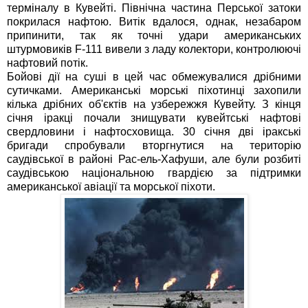
терміналу в Кувейті. Північна частина Перської затоки
покрилася нафтою. Витік вдалося, однак, незабаром
припинити, так як точні удари американських
штурмовиків F-111 вивели з ладу колектори, контролюючі
нафтовий потік.
Бойові дії на суші в цей час обмежувалися дрібними
сутичками. Американські морські піхотинці захопили
кілька дрібних об'єктів на узбережжя Кувейту. З кінця
січня іракці почали знищувати кувейтські нафтові
свердловини і нафтосховища. 30 січня дві іракські
бригади спробували вторгнутися на територію
саудівської в районі Рас-ель-Хафуши, але були розбиті
саудівською національною гвардією за підтримки
американської авіації та морської піхоти.