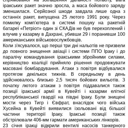
іракських ракет значно зросла, а маса бойового заряду
зменшилася. Серйозної шкоди завдала лише одна з
останніх ракет, випущена 25 лютого 1991 року. Через
помилку комп'ютера в системі пошуку на ракетній
батареї «Петріот» один зі СКАДів не був перехоплений і
влучив у казарму в Дахрані, убивши 29 і поранивши 100
американських військовослужбовців.
Коли з'ясувалося, що перші три дні нальотів не призвели
до повного знищення авіації і системи ППО Іраку і до
паралічу командування іракськими збройними силами,
керівництво коаліції прийняло рішення продовжувати
масовані бомбардування. Атаки з повітря відбувалися
протягом декількох тижнів. В середньому в день
здійснювалось близько 2,5 тисяч бойових вильотів. З
початку лютого атакам з повітря піддавалися також
позиції іракської армії в Кувейті і казарми елітної
республіканської гвардії на півдні Іраку. Були знищені
мости через Тигр і Євфрат, внаслідок чого війська
Хусейна в Кувейті виявилися ізольовані від більшої
частини території Іраку. Іракські позиції також
обстрілювали 406-мм гармати американських лінкорів.
23 січня іракці відкрили вентилі насосів танкерного