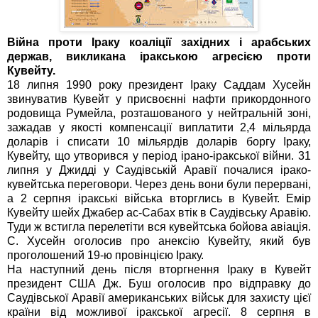
Війна проти Іраку коаліції західних і арабських
держав, викликана іракською агресією проти
Кувейту.
18 липня 1990 року президент Іраку Саддам Хусейн
звинуватив Кувейт у присвоєнні нафти прикордонного
родовища Румейла, розташованого у нейтральній зоні,
зажадав у якості компенсації виплатити 2,4 мільярда
доларів і списати 10 мільярдів доларів боргу Іраку,
Кувейту, що утворився у період ірано-іракської війни. 31
липня у Джидді у Саудівській Аравії почалися ірако-
кувейтська переговори. Через день вони були перервані,
а 2 серпня іракські війська вторглись в Кувейт. Емір
Кувейту шейх Джабер ас-Сабах втік в Саудівську Аравію.
Туди ж встигла перелетіти вся кувейтська бойова авіація.
С. Хусейн оголосив про анексію Кувейту, який був
проголошений 19-ю провінцією Іраку.
На наступний день після вторгнення Іраку в Кувейт
президент США Дж. Буш оголосив про відправку до
Саудівської Аравії американських військ для захисту цієї
країни від можливої іракської агресії. 8 серпня в