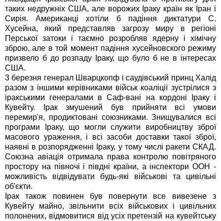
таких недружніх США, але ворожих Іраку країн як Іран і
Сирія. Американці хотіли б падіння диктатури С.
Хусейна, який представляв загрозу миру в регіоні
Перської затоки і таємно розробляв ядерну і хімічну
зброю, але в той момент падіння хусейновского режиму
призвело б до розпаду Іраку, що було б не в інтересах
США.
3 березня генерал Шварцкопф і саудівський принц Халід
разом з іншими керівниками військ коаліції зустрілися з
іракськими генералами в Саф-вані на кордоні Іраку і
Кувейту. Ірак змушений був прийняти всі умови
перемир'я, продиктовані союзниками. Знищувалися всі
програми Іраку, що могли служити виробництву зброї
масового ураження, і всі засоби доставки такої зброї,
наявні в розпорядженні Іраку, у тому числі ракети СКАД.
Союзна авіація отримала права контролю повітряного
простору на півночі і півдні країни, а інспектори ООН -
можливість відвідувати будь-які військові та цивільні
об'єкти.
Ірак також повинен був повернути все вивезене з
Кувейту майно, звільнити всіх військових і цивільних
полонених, відмовитися від усіх претензій на кувейтську