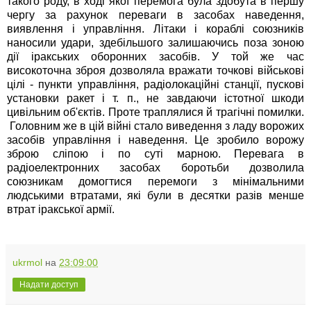
такого роду, в ході якої перемога була здобута в першу
чергу за рахунок переваги в засобах наведення,
виявлення і управління. Літаки і кораблі союзників
наносили удари, здебільшого залишаючись поза зоною
дії іракських оборонних засобів. У той же час
високоточна зброя дозволяла вражати точкові військові
цілі - пункти управління, радіолокаційні станції, пускові
установки ракет і т. п., не завдаючи істотної шкоди
цивільним об'єктів. Проте траплялися й трагічні помилки.
Головним же в цій війні стало виведення з ладу ворожих
засобів управління і наведення. Це зробило ворожу
зброю сліпою і по суті марною. Перевага в
радіоелектронних засобах боротьби дозволила
союзникам домогтися перемоги з мінімальними
людськими втратами, які були в десятки разів менше
втрат іракської армії.
ukrmol
на
23:09:00
Надати доступ