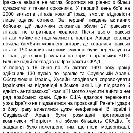
Іракська авіація не могла боротися на рівних з більш
сучасними літаками союзників. У перший день боїв на
2000 вильотів літаків коаліції іракці змогли відповісти
лише однією сотнею. За перший тиждень активних
бойових дій льотчики союзників збили 17 іракських
літаків, не втративши жодного. Після цього іракські
літаки майже не піднімалися в повітря. Авіація коаліції
почала бомбити укріплені ангари, де ховалися іракські
літаки. 150 машин льотчики змушені були перебазувати
в Іран, де їх конфіскували на користь іранських ВПС.
Більше надій покладав на Ірак ракети СКАД.
У період з 18 січня по 25 лютого 1991 року іракці
здійснили 130 пусків по Ізраїлю та Саудівській Аравії.
Обстрілюючи Ізраїль, Хусейн сподівався спровокувати
ізраїльтян на відповідні військові акції. Це підірвало б
єдність антиіракської коаліції і могло змусити вийти з неї
ряд арабських країн. Однак США вдалося переконати
уряд Ізраїлю не піддаватися на провокації. Ракетні удари
з боку Іраку виявилися дуже неефективні. В Ізраїлі і
Саудівській Аравії були розміщені протиракетні
комплекси «Петріот», які збили більшість СКАДів. Їх
завдання було полегшено тим, що після модернізації,
спрямованої на збільшення дальності польоту, вага