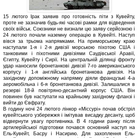
15 лютого Ірак заявив про готовність піти з Кувейту,
проте не зазначив будь-які часові рамки для відведення
своїх військ. Союзники не визнали цю заяву серйозною і
24 лютого почали наземну операцію в Кувейті. Наступ
вівся за трьома напрямками. На приморському краю
наступали 1-я і 2-я дивізії морською піхотою США і
танковими і піхотними дивізіями Саудівської Аравії,
Єгипту, Кувейту і Сирії. На центральній ділянці фронту
удар наносили бронетанкові дивізії 7-го американського
корпусу і 1-я англійська бронетанкова дивізія. На
західному допоміжному напрямку діяли французькі 4-а
аеромобільна і 6-я бронетанкова дивізії. Залишалися в
резерві 18-й повітряно-десантний корпус США. Він
повинен був наступати на крайньому західному фланзі і
вийти до Євфрату.
В годину ночі 24 лютого лінкор «Міссурі» почав обстріл
кувейтського узбережжя і імітував висадку десанту, щоб
відвернути увагу противника. В 4 години ранку після
артилерійської підготовки почався основний наступ на
Ель-Кувейт, Басру і Насирию. Для захоплення Ель-