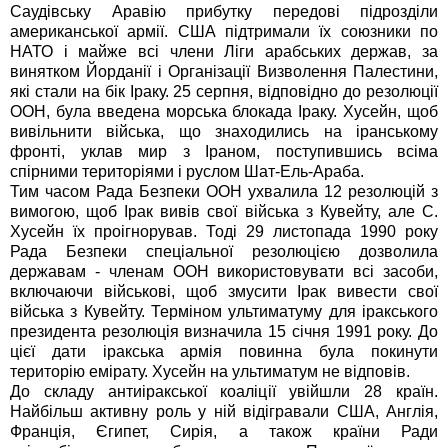
Саудівську Аравію прибутку передові підрозділи
американської армії. США підтримали їх союзники по
НАТО і майже всі члени Ліги арабських держав, за
винятком Йорданії і Організації Визволення Палестини,
які стали на бік Іраку. 25 серпня, відповідно до резолюції
ООН, була введена морська блокада Іраку. Хусейн, щоб
вивільнити війська, що знаходились на іранському
фронті, уклав мир з Іраном, поступившись всіма
спірними територіями і руслом Шат-Ель-Араба.
Тим часом Рада Безпеки ООН ухвалила 12 резолюцій з
вимогою, щоб Ірак вивів свої війська з Кувейту, але С.
Хусейн їх проігнорував. Тоді 29 листопада 1990 року
Рада Безпеки спеціальної резолюцією дозволила
державам - членам ООН використовувати всі засоби,
включаючи військові, щоб змусити Ірак вивести свої
війська з Кувейту. Терміном ультиматуму для іракського
президента резолюція визначила 15 січня 1991 року. До
цієї дати іракська армія повинна була покинути
територію емірату. Хусейн на ультиматум не відповів.
До складу антиіракської коаліції увійшли 28 країн.
Найбільш активну роль у ній відігравали США, Англія,
Франція, Єгипет, Сирія, а також країни Ради