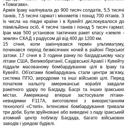
«Томагавк».
Армія Іраку налічувала до 900 тисяч солдатів, 5,5 тисячі
танків, 7,5 тисячі гармат і мінометів і понад 700 літаків. З
їх числа на півдні країни і в Кувейті дислокувалося до
півмільйона осіб, 4 тисячі танків і понад 5 тисяч гармат.
Ірак мав 500 установок тактичних ракет класу «земля -
земля» СКАД з радіусом дії від 400 до 1200 км.
15 січня, коли закінчувався термін ультиматуму,
починався період безмісячних ночей в районі Перської
затоки. 17 січня в 3 години ранку по багдадському часу
літаки США, Великобританії, Саудівської Аравії і Кувейту
піддали масованому бомбардуванню цілі в Іраку та
Кувейті. Об'єктами бомбардувань стали центри зв'язку,
система ППО, аеродроми та інші військові цілі. Перед
початком нальоту американські кораблі завдали
ракетного удару по Багдаду, Басрі та інших іракських
містах. Американці вперше застосували літаки-
невидимки F117A, виготовлені з використанням
технології «Стелі». Інтенсивні бомбардування тривали
три доби. Були зруйновані або виведені з ладу іракський
атомний центр поблизу Багдада, багато військових
заводів і урядові будівлі.