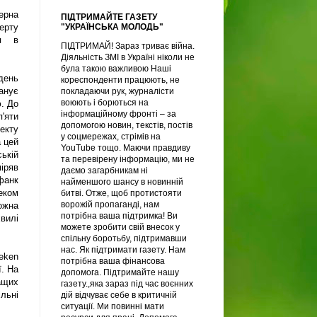
ерна
ПІДТРИМАЙТЕ ГАЗЕТУ
"УКРАЇНСЬКА МОЛОДЬ"
ерту
я в
ПІДТРИМАЙ! Зараз триває війна.
Діяльність ЗМІ в Україні ніколи не
була такою важливою Наші
день
кореспонденти працюють, не
анує
покладаючи рук, журналісти
воюють і борються на
ю. До
інформаційному фронті – за
'яти
допомогою новин, текстів, постів
екту
у соцмережах, стрімів на
а цей
YouTube тощо. Маючи правдиву
ькій
та перевірену інформацію, ми не
міряв
даємо загарбникам ні
 фанк
найменшого шансу в новинній
реком
битві. Отже, щоб протистояти
ворожій пропаганді, нам
ожна
потрібна ваша підтримка! Ви
вилі
можете зробити свій внесок у
спільну боротьбу, підтримавши
нас. Як підтримати газету. Нам
ken
потрібна ваша фінансова
ї. На
допомога. Підтримайте нашу
ащих
газету.,яка зараз під час воєнних
льні
дій відчуває себе в критичній
ситуації. Ми повинні мати