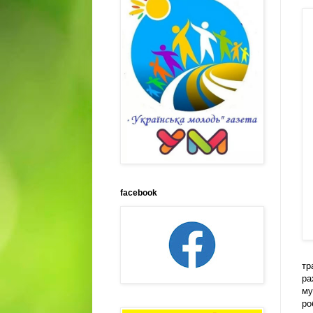
facebook
тр
ра
му
ро