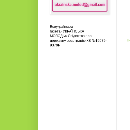
Всеукраїнська
газета«УКРАЇНСЬКА
МОЛОДЬ».Свідоцтво про
Н
державну реєстрацію:КВ №19579-
9379Р