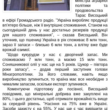
міністра аграрної
політики та
продовольства
Тарас Висоцький
в ефірі Громадського радіо. "Україна виробляє продукції
вп'ятеро більше, ніж її внутрішнє споживання. Станом на
сьогоднішній день у нас достатньо резервів продукції
для нашого споживання", – сказав Висоцький. Він
уточнив, що пшениці Україна в рік споживає 8 млн тонн,
зараз її запаси – близько 6 млн тонн, а влітку вже буде
врожай озимої.
"Щодо кукурудзи у нас є дворічний запас. Ми
споживаємо 7 млн тонн, а маємо 15 млн тонн.
Соняшникової олії у нас ще на 5 років. Цукор – півтора
роки запасу", – додав перший заступник голови
Мінагрополітики. За його словами, навіть якщо
виробництво зупиниться, то країна має все необхідне з
чималим запасом, оскільки експорт зупинився.
Коментуючи підготовку до посівної, Висоцький
повідомив, що мінеральні добрива вже закуплені на
80%, і цього достатньо, щоб отримати врожайність вище
за середній рівень. "Насіння на 75% вже в Україні.
Засоби захисту є на 55%. У нас ще є час вирішити ці