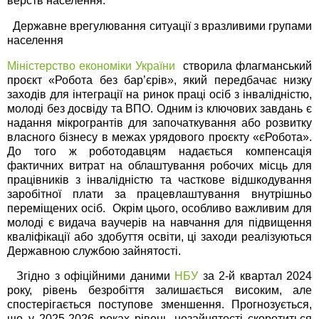
верств населення.
Державне врегулювання ситуації з вразливими групами
населення
Міністерство економіки України
створила флагманський
проєкт «Робота без бар’єрів», який передбачає низку
заходів для інтеграції на ринок праці осіб з інвалідністю,
молоді без досвіду та ВПО. Одним із ключових завдань є
надання мікрогрантів для започаткування або розвитку
власного бізнесу в межах урядового проєкту «єРобота».
До того ж роботодавцям надається компенсація
фактичних витрат на облаштування робочих місць для
працівників з інвалідністю та часткове відшкодування
заробітної плати за працевлаштування внутрішньо
переміщених осіб. Окрім цього, особливо важливим для
молоді є видача ваучерів на навчання для підвищення
кваліфікації або здобуття освіти, ці заходи реалізуються
Державною службою зайнятості.
Згідно з офіційними даними
НБУ
за 2-й квартал 2024
року, рівень безробіття залишається високим, але
спостерігається поступове зменшення. Прогнозується,
що у 2025-2026 роках рівень незайнятості скоротиться