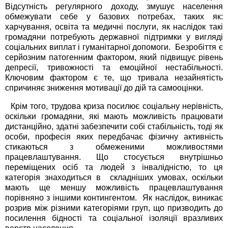
Відсутність регулярного доходу, змушує населення
обмежувати себе у базових потребах, таких як:
харчування, освіта та медичні послуги, як наслідок такі
громадяни потребують державної підтримки у вигляді
соціальних виплат і гуманітарної допомоги. Безробіття є
серйозним патогенним фактором, який підвищує рівень
депресії, тривожності та емоційної нестабільності.
Ключовим фактором є те, що тривала незайнятість
спричиняє зниження мотивації до дій та самооцінки.
Крім того, трудова криза посилює соціальну нерівність,
оскільки громадяни, які мають можливість працювати
дистанційно, здатні забезпечити собі стабільність, тоді як
особи, професія яких передбачає фізичну активність
стикаються з обмеженими можливостями
працевлаштування. Що стосується внутрішньо
переміщених осіб та людей з інвалідністю, то ця
категорія знаходиться в складніших умовах, оскільки
мають ще меншу можливість працевлаштування
порівняно з іншими контингентом. Як наслідок, виникає
розрив між різними категоріями груп, що призводить до
посилення бідності та соціальної ізоляції вразливих