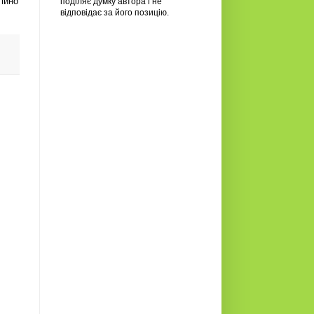
тійно
поділяє думку автора і не
відповідає за його позицію.