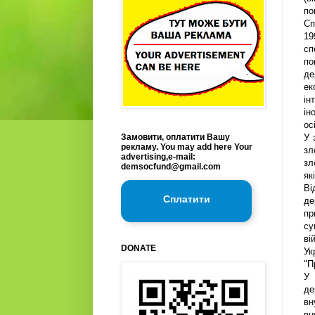
по
Сп
19
сп
по
де
ек
ін
ін
ос
Замовити, оплатити Вашу
У 
рекламу. You may add here Your
зл
advertising,e-mail:
зл
demsocfund@gmail.com
як
Ві
Сплатити
де
пр
су
ві
DONATE
Ук
"П
У 
де
вн
вн