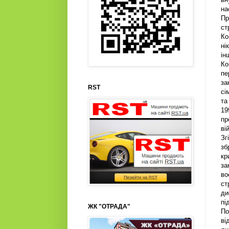
на
Пр
ст
Ко
ні
ін
Ко
пе
за
RST
сі
та
19
пр
ві
Зг
зб
кр
за
во
ст
ди
пі
ЖК "ОТРАДА"
По
ві