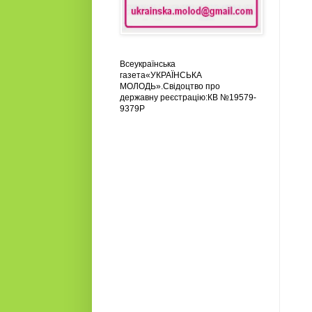
Всеукраїнська
газета«УКРАЇНСЬКА
МОЛОДЬ».Свідоцтво про
державну реєстрацію:КВ №19579-
9379Р