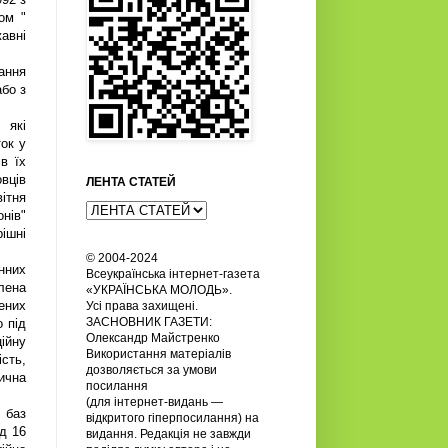
ом "
авні
вання
бо з
 які
ток у
в їх
овців
ЛЕНТА СТАТЕЙ
вітня
онів"
рішні
© 2004-2024
нних
Всеукраїнська інтернет-газета
лена
«УКРАЇНСЬКА МОЛОДЬ».
ених
Усi права захищенi.
ЗАСНОВНИК ГАЗЕТИ:
 під
Олександр Майстренко
ійну
Використання матеріалів
сть,
дозволяється за умови
ична
посилання
(для інтернет-видань —
 баз
відкритого гіперпосилання) на
ід 16
видання. Редакція не завжди