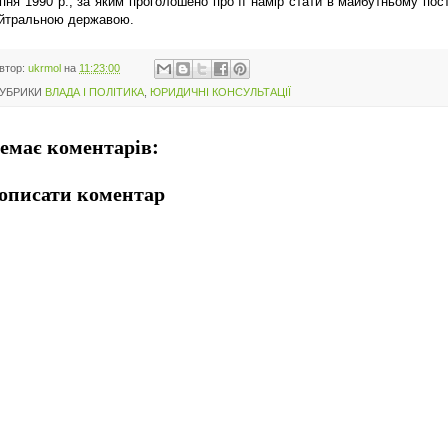
пня 1990 р., за яким проголошено про її намір стати в майбутньому пос
йтральною державою.
втор:
ukrmol
на
11:23:00
УБРИКИ
ВЛАДА І ПОЛІТИКА
,
ЮРИДИЧНІ КОНСУЛЬТАЦІЇ
емає коментарів:
описати коментар