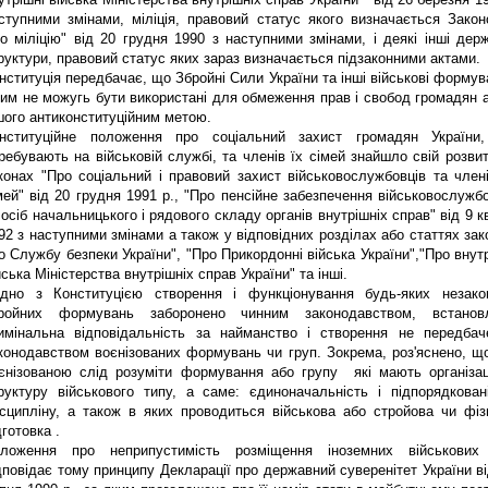
ступними змінами, міліція, правовий статус якого визначається Закон
о міліцію" від 20 грудня 1990 з наступними змінами, і деякі інші держ
руктури, правовий статус яких зараз визначається підзаконними актами.
нституція передбачає, що Збройні Сили України та інші військові форму
ким не можугь бути використані для обмеження прав і свобод громадян а
шого антиконституційним метою.
нституційне положення про соціальний захист громадян України,
ребувають на військовій службі, та членів їх сімей знайшло свій розви
конах "Про соціальний і правовий захист військовослужбовців та члені
мей" від 20 грудня 1991 р., "Про пенсійне забезпечення військовослужб
 осіб начальницького і рядового складу органів внутрішніх справ" від 9 к
92 з наступними змінами а також у відповідних розділах або статтях зак
о Службу безпеки України", "Про Прикордонні війська України","Про внут
йська Міністерства внутрішніх справ України" та інші.
ідно з Конституцією створення і функціонування будь-яких незако
ройних формувань заборонено чинним законодавством, встанов
имінальна відповідальність за найманство і створення не передбач
конодавством воєнізованих формувань чи груп. Зокрема, роз'яснено, що
єнізованою слід розуміти формування або групу які мають організац
руктуру військового типу, а саме: єдиноначальність і підпорядковані
сципліну, а також в яких проводиться військова або стройова чи фіз
дготовка .
ложення про неприпустимість розміщення іноземних військових
дповідає тому принципу Декларації про державний суверенітет України в