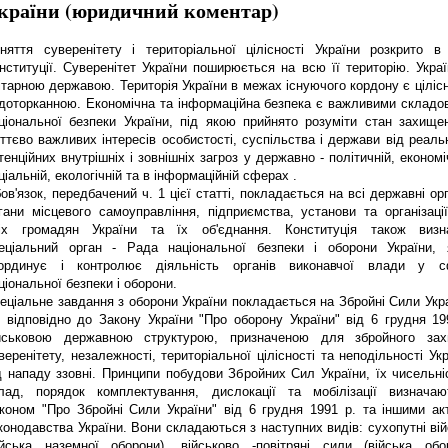
країни (юридичний коментар)
няття суверенітету і територіальної цілісності України розкрито в 
нституції. Суверенітет України поширюється на всю її територію. Украї
ітарною державою. Територія України в межах існуючого кордону є ціліс
доторканною. Економічна та інформаційна безпека є важливими складо
ціональної безпеки України, під якою прийнято розуміти стан захищен
ттєво важливих інтересів особистості, суспільства і держави від реаль
тенційних внутрішніх і зовнішніх загроз у державно - політичній, економі
ціальній, екологічній та в інформаційній сферах .
ов'язок, передбачений ч. 1 цієї статті, покладається на всі державні ор
гани місцевого самоуправління, підприємства, установи та організації
іх громадян України та їх об'єднання. Конституція також визн
еціальний орган - Рада національної безпеки і оборони України, 
ординує і контролює діяльність органів виконавчої влади у с
ціональної безпеки і оборони.
еціальне завдання з оборони України покладається на Збройні Сили Укра
і відповідно до Закону України "Про оборону України" від 6 грудня 19
йськовою державною структурою, призначеною для збройного зах
веренітету, незалежності, територіальної цілісності та неподільності Ук
д нападу ззовні. Принципи побудови Збройних Сил України, їх чисельніс
лад, порядок комплектування, дислокації та мобілізації визначаю
коном "Про Збройні Сили України" від 6 грудня 1991 р. та іншими ак
конодавства України. Вони складаються з наступних видів: сухопутні ві
ійська наземної оборони), військово -повітряні сили (війська обо