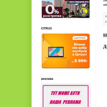
ли
не
А
Р
CITRUS
Н
Д
реклама