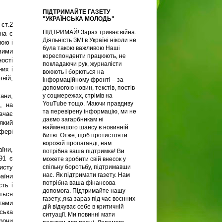
ПІДТРИМАЙТЕ ГАЗЕТУ
"УКРАЇНСЬКА МОЛОДЬ"
ст.2
ПІДТРИМАЙ! Зараз триває війна.
на є
Діяльність ЗМІ в Україні ніколи не
ною і
була такою важливою Наші
вими
кореспонденти працюють, не
ості
покладаючи рук, журналісти
них і
воюють і борються на
чній,
інформаційному фронті – за
допомогою новин, текстів, постів
у соцмережах, стрімів на
гани,
YouTube тощо. Маючи правдиву
, на
та перевірену інформацію, ми не
ачає
даємо загарбникам ні
який
найменшого шансу в новинній
фері
битві. Отже, щоб протистояти
ворожій пропаганді, нам
їни,
потрібна ваша підтримка! Ви
91 є
можете зробити свій внесок у
спільну боротьбу, підтримавши
исту
нас. Як підтримати газету. Нам
раїни
потрібна ваша фінансова
ть і
допомога. Підтримайте нашу
ться
газету.,яка зараз під час воєнних
тами
дій відчуває себе в критичній
йська
ситуації. Ми повинні мати
рони