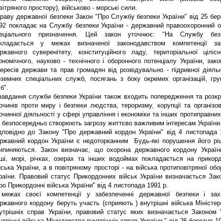
вітряного простору), військово - морські сили.
раву державної безпеки Закон "Про Службу безпеки України" від 25 бер
92 покладає на Службу безпеки України - державний правоохоронний о
еціального призначення. Цей закон уточнює: "На Службу без
кладається у межах визначеної законодавством компетенції за
ржавного суверенітету, конституційного ладу, територіальної цілісно
ономічного, науково - технічного і оборонного потенціалу України, зак
тересів держави та прав громадян від розвідувально - підривної діяльн
оземних спеціальних служб, посягань з боку окремих організацій, гру
іб".
завдання служби безпеки України також входить попередження та розкр
очинів проти миру і безпеки людства, тероризму, корупції та організов
очинної діяльності у сфері управління і економіки та інших протиправних
і безпосередньо створюють загрозу життєво важливим інтересам України
дповідно до Закону "Про державний кордон України" від 4 листопада 
ржавний кордон України є недоторканним Будь-які порушення його рі
ипиняються. Закон визначає, що охорона державного кордону Україн
ші, морі, річках, озерах та інших водоймах покладається на прикорд
йська України, а в повітряному просторі - на війська протиповітряної об
раїни. Правовий статус Прикордонних військ України визначається Зак
ро Прикордонні війська України" від 4 листопада 1991 р.
межах своєї компетенції у забезпеченні державної безпеки і зах
ржавного кордону беруть участь (сприяють ) внутрішні війська Міністер
утрішніх справ України, правовий статус яких визначається Законом 
утрішні війська Міністерства внутрішніх справ України " від 26 березня 1