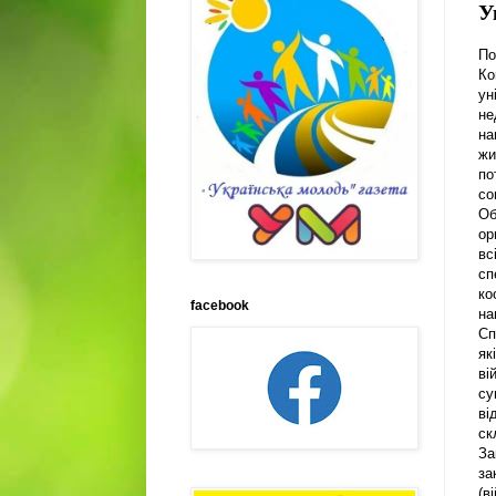
У
По
Ко
ун
не
на
жи
по
со
Об
ор
вс
сп
ко
facebook
на
Сп
як
ві
су
ві
ск
За
за
(в