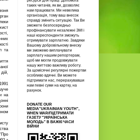
ресурси для праці. Допомога
таких читачів, як ви, дозволяє
нам працювати. Ми невелика
езня
організація, тому ваш внесок
рган
справді змінить ситуацію. Так Ви
пеки
зможете безпосередньо
хист
профінансувати незалежні ЗМІ і
сті,
наші кореспонденти зможуть
онних
отримувати зарплатню. Завдяки
ості
Вашому добровільному внеску
п та
ми зможемо виплачувати
зарплату нашим репортерам,
щоб ми могли продовжувати
иття
нашу життєво важливу роботу.
аної
За щомісячні регулярні пожертви
 дій,
особливо вдячні. Ви можете
.
підтримати нас, перерахувавши
1991
нам певні суми на картку, на
шуче
рахунок.
и на
онні
DONATE OUR
орони
MEDIA"UKRAINIAN YOUTH",
оном
WHEN WAR/ПІДТРИМАТИ
ГАЗЕТУ "УКРАЇНСЬКА
МОЛОДЬ" В ВАЖКІ ЧАСИ
исту
ВІЙНИ
ства
"Про
992 з