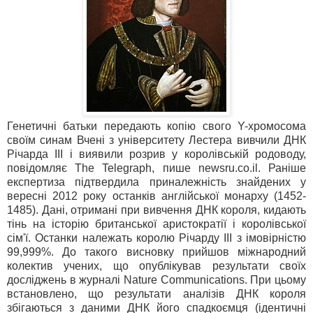
Генетичні батьки передають копію свого Y-хромосома
своїм синам Вчені з університету Лестера вивчили ДНК
Річарда III і виявили розрив у королівській родоводу,
повідомляє The Telegraph, пише newsru.co.il. Раніше
експертиза підтвердила приналежність знайдених у
вересні 2012 року останків англійської монарху (1452-
1485). Дані, отримані при вивчення ДНК короля, кидають
тінь на історію британської аристократії і королівської
сім'ї. Останки належать королю Річарду III з імовірністю
99,999%. До такого висновку прийшов міжнародний
колектив учених, що опублікував результати своїх
досліджень в журналі Nature Communications. При цьому
встановлено, що результати аналізів ДНК короля
збігаються з даними ДНК його спадкоємця (ідентичні