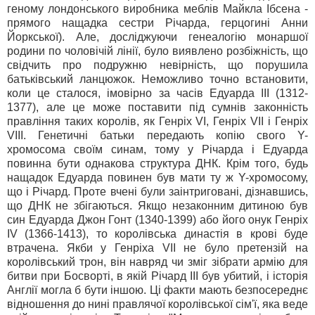
геному лондонського виробника меблів Майкла Ібсена -
прямого нащадка сестри Річарда, герцогині Анни
Йоркської). Але, досліджуючи генеалогію монаршої
родини по чоловічій лінії, було виявлено розбіжність, що
свідчить про подружню невірність, що порушила
батьківський ланцюжок. Неможливо точно встановити,
коли це сталося, імовірно за часів Едуарда III (1312-
1377), але це може поставити під сумнів законність
правління таких королів, як Генріх VI, Генріх VII і Генріх
VIII. Генетичні батьки передають копію свого Y-
хромосома своїм синам, тому у Річарда і Едуарда
повинна бути однакова структура ДНК. Крім того, будь
нащадок Едуарда повинен був мати ту ж Y-хромосому,
що і Річард. Проте вчені були заінтриговані, дізнавшись,
що ДНК не збігаються. Якщо незаконним дитиною був
син Едуарда Джон Гонт (1340-1399) або його онук Генріх
IV (1366-1413), то королівська династія в крові буде
втрачена. Якби у Генріха VII не було претензій на
королівський трон, він навряд чи зміг зібрати армію для
битви при Босворті, в якій Річард III був убитий, і історія
Англії могла б бути іншою. Ці факти мають безпосереднє
відношення до нині правлячої королівської сім'ї, яка веде