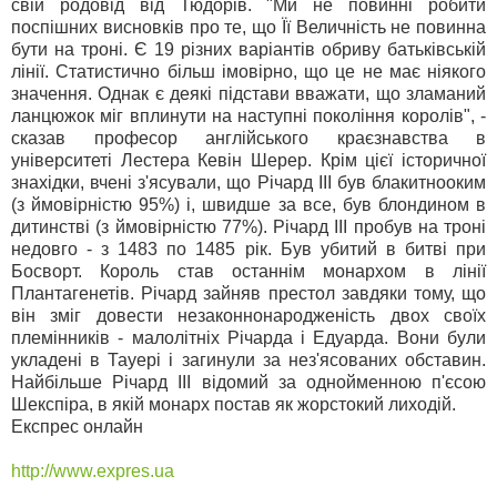
свій родовід від Тюдорів. "Ми не повинні робити
поспішних висновків про те, що Її Величність не повинна
бути на троні. Є 19 різних варіантів обриву батьківській
лінії. Статистично більш імовірно, що це не має ніякого
значення. Однак є деякі підстави вважати, що зламаний
ланцюжок міг вплинути на наступні покоління королів", -
сказав професор англійського краєзнавства в
університеті Лестера Кевін Шерер. Крім цієї історичної
знахідки, вчені з'ясували, що Річард III був блакитнооким
(з ймовірністю 95%) і, швидше за все, був блондином в
дитинстві (з ймовірністю 77%). Річард III пробув на троні
недовго - з 1483 по 1485 рік. Був убитий в битві при
Босворт. Король став останнім монархом в лінії
Плантагенетів. Річард зайняв престол завдяки тому, що
він зміг довести незаконнонародженість двох своїх
племінників - малолітніх Річарда і Едуарда. Вони були
укладені в Тауері і загинули за нез'ясованих обставин.
Найбільше Річард III відомий за однойменною п'єсою
Шекспіра, в якій монарх постав як жорстокий лиходій.
Експрес онлайн
http://www.expres.ua