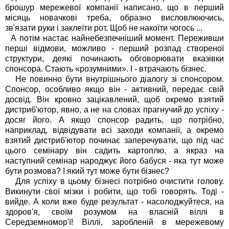
брошур мережевої компанії написано, що в перший
місяць новачкові треба, образно висловлюючись,
зв'язати руки і заклеїти рот. Щоб не накоїти чогось ...
А потім настає найнебезпечніший момент. Переживши
перші відмови, можливо - перший розпад створеної
структури, деякі починають обговорювати вказівки
спонсора. Стають «розумними». І - втрачають бізнес.
Не повинно бути внутрішнього діалогу зі спонсором.
Спонсор, особливо якщо він - активний, передає свій
досвід. Він кровно зацікавлений, щоб окремо взятий
дистриб'ютор, явно, а не на словах прагнучий до успіху -
досяг його. А якщо спонсор радить, що потрібно,
наприклад, відвідувати всі заходи компанії, а окремо
взятий дистриб'ютор починає заперечувати, що під час
цього семінару він садить картоплю, а якраз на
наступний семінар народжує його бабуся - яка тут може
бути розмова? І який тут може бути бізнес?
Для успіху в цьому бізнесі потрібно очистити голову.
Викинути свої мізки і робити, що тобі говорять. Тоді -
вийде. А коли вже буде результат - насолоджуйтеся, на
здоров'я, своїм розумом на власній віллі в
Середземномор'ї! Віллі, заробленій в мережевому