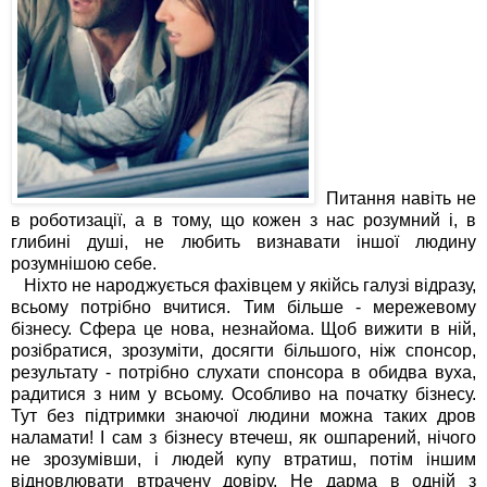
Питання навіть не
в роботизації, а в тому, що кожен з нас розумний і, в
глибині душі, не любить визнавати іншої людину
розумнішою себе.
Ніхто не народжується фахівцем у якійсь галузі відразу,
всьому потрібно вчитися. Тим більше - мережевому
бізнесу. Сфера це нова, незнайома. Щоб вижити в ній,
розібратися, зрозуміти, досягти більшого, ніж спонсор,
результату - потрібно слухати спонсора в обидва вуха,
радитися з ним у всьому. Особливо на початку бізнесу.
Тут без підтримки знаючої людини можна таких дров
наламати! І сам з бізнесу втечеш, як ошпарений, нічого
не зрозумівши, і людей купу втратиш, потім іншим
відновлювати втрачену довіру. Не дарма в одній з