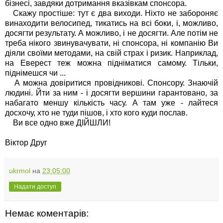
бізнесі, завдяки дотримання вказівкам спонсора.
Скажу простіше: тут є два виходи. Ніхто не забороняє
винаходити велосипед, тикатись на всі боки, і, можливо,
досягти результату. А можливо, і не досягти. Але потім не
треба нікого звинувачувати, ні спонсора, ні компанію Ви
діяли своїми методами, на свій страх і ризик. Наприклад,
на Еверест теж можна підніматися самому. Тільки,
піднімешся чи ...
А можна довіритися провідникові. Спонсору. Знаючій
людині. Йти за ним - і досягти вершини гарантовано, за
набагато меншу кількість часу. А там уже - лайтеся
досхочу, хто не туди пішов, і хто кого куди послав.
Ви все одно вже ДІЙШЛИ!
Віктор Друг
ukrmol
на
23:05:00
Надати доступ
Немає коментарів: