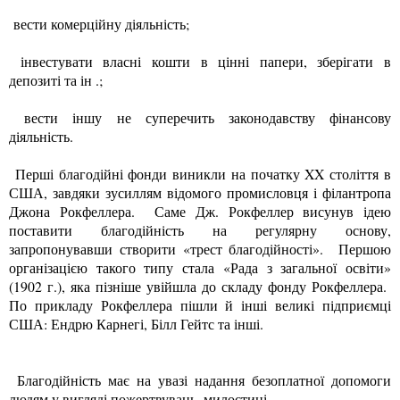
вести комерційну діяльність;
інвестувати власні кошти в цінні папери, зберігати в
депозиті та ін .;
вести іншу не суперечить законодавству фінансову
діяльність.
Перші благодійні фонди виникли на початку XX століття в
США, завдяки зусиллям відомого промисловця і філантропа
Джона Рокфеллера. Саме Дж. Рокфеллер висунув ідею
поставити благодійність на регулярну основу,
запропонувавши створити «трест благодійності». Першою
організацією такого типу стала «Рада з загальної освіти»
(1902 г.), яка пізніше увійшла до складу фонду Рокфеллера.
По прикладу Рокфеллера пішли й інші великі підприємці
США: Ендрю Карнегі, Білл Гейтс та інші.
Благодійність має на увазі надання безоплатної допомоги
людям у вигляді пожертвувань, милостині.