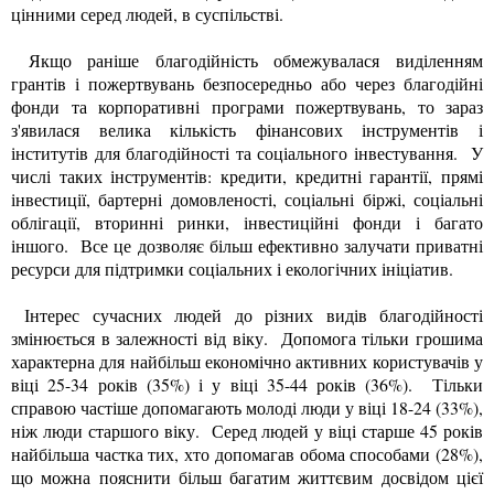
цінними серед людей, в суспільстві.
Якщо раніше благодійність обмежувалася виділенням
грантів і пожертвувань безпосередньо або через благодійні
фонди та корпоративні програми пожертвувань, то зараз
з'явилася велика кількість фінансових інструментів і
інститутів для благодійності та соціального інвестування. У
числі таких інструментів: кредити, кредитні гарантії, прямі
інвестиції, бартерні домовленості, соціальні біржі, соціальні
облігації, вторинні ринки, інвестиційні фонди і багато
іншого. Все це дозволяє більш ефективно залучати приватні
ресурси для підтримки соціальних і екологічних ініціатив.
Інтерес сучасних людей до різних видів благодійності
змінюється в залежності від віку. Допомога тільки грошима
характерна для найбільш економічно активних користувачів у
віці 25-34 років (35%) і у віці 35-44 років (36%). Тільки
справою частіше допомагають молоді люди у віці 18-24 (33%),
ніж люди старшого віку. Серед людей у ​​віці старше 45 років
найбільша частка тих, хто допомагав обома способами (28%),
що можна пояснити більш багатим життєвим досвідом цієї