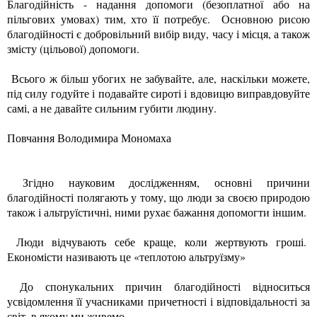
Благодійність - надання допомоги (безоплатної або на
пільгових умовах) тим, хто її потребує. Основною рисою
благодійності є добровільний вибір виду, часу і місця, а також
змісту (цільової) допомоги.
Всього ж більш убогих не забувайте, але, наскільки можете,
під силу годуйте і подавайте сироті і вдовицю виправдовуйте
самі, а не давайте сильним губити людину.
Повчання Володимира Мономаха
Згідно науковим дослідженням, основні причини
благодійності полягають у тому, що люди за своєю природою
також і альтруїстичні, ними рухає бажання допомогти іншим.
Люди відчувають себе краще, коли жертвують гроші.
Економісти називають це «теплотою альтруїзму»
До спонукальних причин благодійності відноситься
усвідомлення її учасниками причетності і відповідальності за
світ, в якому ми живемо.