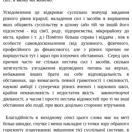
Усвідомлення це відкриває суспільно значущі завдання
різного рівня ієрархії, вкладення сил і засобів в вирішення
яких обіцяють суспільству в цілому (або тій чи іншій його
підсистемі - від сім'ї, роду, підприємства, мікрорайону до
міста, країни і т. д.) Помітно більша справа і віддача , ніж в
особисте самовдосконалення (від духовного, фізичного,
професійного до фінансового), але з різних причин не
вирішується тут і зараз при існуючих обставинах. Серед цих
причин часто не стільки нестача сил і засобів, скільки
затягнутість узгодження відповідних питань на верхах,
небажання інших брати на себе відповідальність в
обставинах, що вимагають певної грамотності і сміливості,
наукові амбції і суперечки різних вчених і наукових шкіл,
крайня неквапливість і недостатня якість законотворчої
діяльності, а часом і просто нестача відомостей про ті чи інші
обставини або події, при яких доцільно стороннє втручання.
Благодійність в вихідному сенсі цього слова має на меті
більш швидке, гнучке і менш накладне (з точки зору обраного
горизонту планування) зміцнення тієї суспільної системи, в