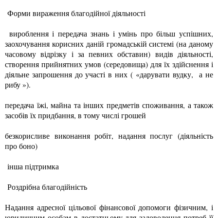
Форми вираження благодійної діяльності
вироблення і передача знань і умінь про більш успішних,
заохочування корисних даній громадській системі (на даному
часовому відрізку і за певних обставин) видів діяльності,
створення прийнятних умов (середовища) для їх здійснення і
діяльне запрошення до участі в них ( «дарувати вудку, а не
рибу »).
передача їжі, майна та інших предметів споживання, а також
засобів їх придбання, в тому числі грошей
безкорисливе виконання робіт, надання послуг (діяльність
про боно)
інша підтримка
Роздрібна благодійність
Надання адресної цільової фінансової допомоги фізичним, і
юридичним особам в достатньому для задоволення потреб її