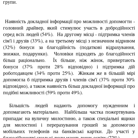
групи.
Наявність докладної інформації про можливості допомогти -
головний драйвер, який стимулює участь в добродійності
серед всіх людей (54%). На другому місці - підтримка членів
сім'ї і друзів (33%), а на третьому місці з незначним відривом
(32%) бонуси за благодійність (податкові відрахування,
знижки, подарунки). Чоловіки підходять до благодійності
більш раціонально. Їх більше, ніж жінок, привертають
бонуси (37% проти 28% відповідно) і підтримка дій
роботодавцем (34% проти 25%). Жінкам же в більшій мірі
допомогла б підтримка друзів і членів сім'ї (37% проти 30%
відповідно), а також наявність більш докладної інформації про
подібні можливості (59% проти 49%).
Більшість людей надають допомогу нужденним і
допомагають матеріально. Найбільша частка пожертвувань
припадає на вуличну милостиню, а також спеціальні ящики
для милостині і перерахування грошей за допомогою
мобільних телефонів на банківські картки. До участі у
благодійництві схильні люди мають вищу освіту (72%).