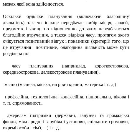
межах якої вона здійснюється.
Оскільки будь-яке планування (включаючи благодійну
діяльність) так чи інакше передбачає вибір місця, людей,
предметів і явищ, по відношенню до яких передбачається
благодійне втручання, а також відрізка часу, протягом якого
очікується позитивний відгук і показники (критерії) того, що
це втручання позитивне, благодійна діяльність може бути
розділена по:
часу планування (наприклад, короткострокова,
середньострокова, далекострокове планування);
місцю (місцева, міська, на рівні країни, материка і т. д.)
професійна, технологічна, конфесійна, національна, вікова і
т. п. спрямованості.
джерелам підтримки (державні, галузеві та громадські
фонди, міжнародні і зарубіжні установи, спільноти громадян,
окремі особи і сім'ї, ...) і т. д.