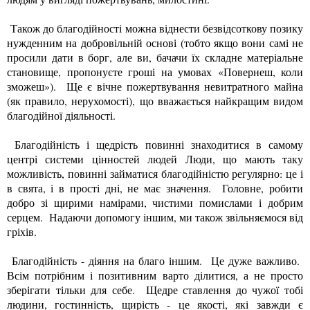
Також до благодійності можна віднести безвідсоткову позику
нужденним на добровільній основі (тобто якщо вони самі не
просили дати в борг, але ви, бачачи їх складне матеріальне
становище, пропонуєте гроші на умовах «Повернеш, коли
зможеш»). Ще є вічне пожертвування невитратного майна
(як правило, нерухомості), що вважається найкращим видом
благодійної діяльності.
Благодійність і щедрість повинні знаходитися в самому
центрі системи цінностей людей Люди, що мають таку
можливість, повинні займатися благодійністю регулярно: це і
в свята, і в прості дні, не має значення. Головне, робити
добро зі щирими намірами, чистими помислами і добрим
серцем. Надаючи допомогу іншим, ми також звільняємося від
гріхів.
Благодійність - діяння на благо іншим. Це дуже важливо.
Всім потрібним і позитивним варто ділитися, а не просто
зберігати тільки для себе. Щедре ставлення до чужої тобі
людини, гостинність, щирість - це якості, які завжди є