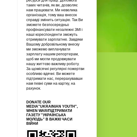
ресурси для праці. Допомога
таких читачів, як ви, дозволяє
нам працювати. Ми невелика
організація, тому ваш внесок
справді змінить ситуацію. Так Ви
зможете безпосередньо
профінансувати незалежні ЗМІ і
наші кореспонденти зможуть
отримувати зарплатню. Завдяки
Вашому добровільному внеску
ми зможемо виплачувати
зарплату нашим репортерам,
щоб ми могли продовжувати
нашу життєво важливу роботу.
За щомісячні регулярні пожертви
особливо вдячні. Ви можете
підтримати нас, перерахувавши
нам певні суми на картку, на
рахунок.
DONATE OUR
MEDIA"UKRAINIAN YOUTH",
WHEN WAR/ПІДТРИМАТИ
ГАЗЕТУ "УКРАЇНСЬКА
МОЛОДЬ" В ВАЖКІ ЧАСИ
ВІЙНИ