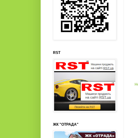
RST
Н
ЖК "ОТРАДА"