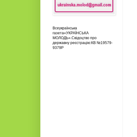
Всеукраїнська
газета«УКРАЇНСЬКА
МОЛОДЬ».Свідоцтво про
державну реєстрацію:КВ №19579-
9379Р