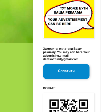
Замовити, оплатити Вашу
рекламу. You may add here Your
advertising,e-mail:
demsocfund@gmail.com
Сплатити
DONATE