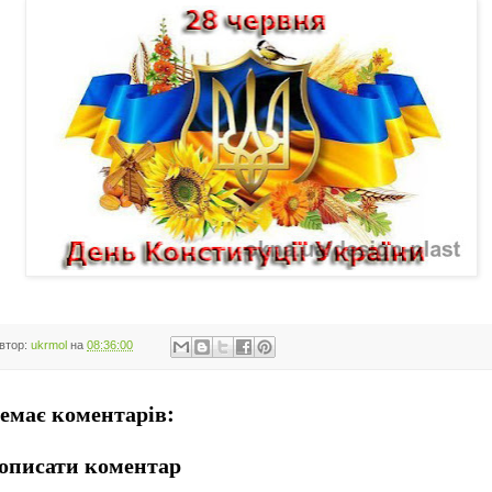
втор:
ukrmol
на
08:36:00
емає коментарів:
описати коментар