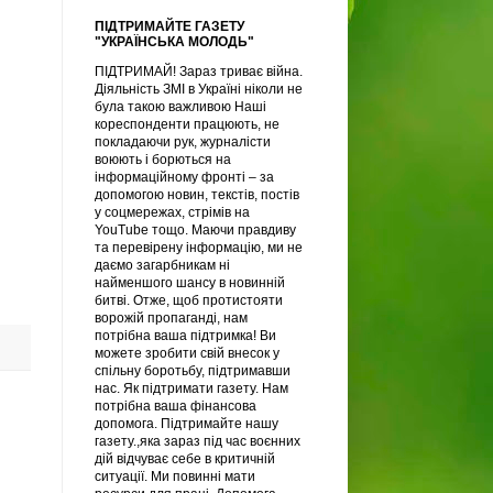
ПІДТРИМАЙТЕ ГАЗЕТУ
"УКРАЇНСЬКА МОЛОДЬ"
ПІДТРИМАЙ! Зараз триває війна.
Діяльність ЗМІ в Україні ніколи не
була такою важливою Наші
кореспонденти працюють, не
покладаючи рук, журналісти
воюють і борються на
інформаційному фронті – за
допомогою новин, текстів, постів
у соцмережах, стрімів на
YouTube тощо. Маючи правдиву
та перевірену інформацію, ми не
даємо загарбникам ні
найменшого шансу в новинній
битві. Отже, щоб протистояти
ворожій пропаганді, нам
потрібна ваша підтримка! Ви
можете зробити свій внесок у
спільну боротьбу, підтримавши
нас. Як підтримати газету. Нам
потрібна ваша фінансова
допомога. Підтримайте нашу
газету.,яка зараз під час воєнних
дій відчуває себе в критичній
ситуації. Ми повинні мати