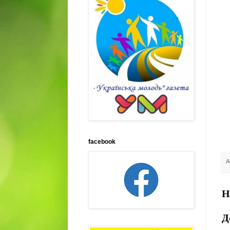
facebook
А
Н
Д