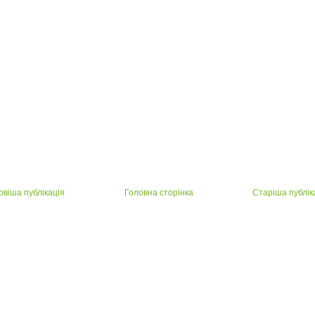
овіша публікація
Головна сторінка
Старіша публік