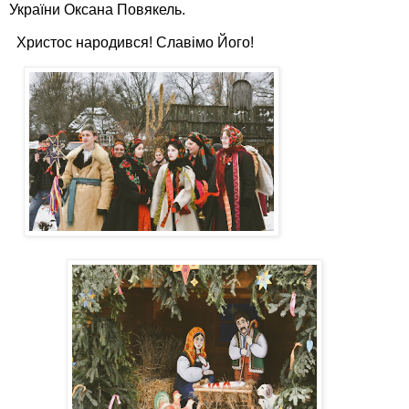
України Оксана Повякель.
Христос народився! Славімо Його!