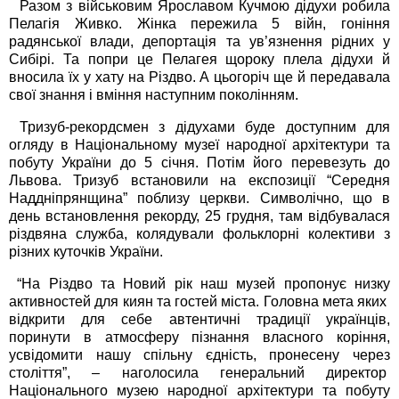
Разом з військовим Ярославом Кучмою дідухи робила
Пелагія Живко. Жінка пережила 5 війн, гоніння
радянської влади, депортація та ув’язнення рідних у
Сибірі. Та попри це Пелагея щороку плела дідухи й
вносила їх у хату на Різдво. А цьогоріч ще й передавала
свої знання і вміння наступним поколінням.
Тризуб-рекордсмен з дідухами буде доступним для
огляду в Національному музеї народної архітектури та
побуту України до 5 січня. Потім його перевезуть до
Львова. Тризуб встановили на експозиції “Середня
Наддніпрянщина” поблизу церкви. Символічно, що в
день встановлення рекорду, 25 грудня, там відбувалася
різдвяна служба, колядували фольклорні колективи з
різних куточків України.
“На Різдво та Новий рік наш музей пропонує низку
активностей для киян та гостей міста. Головна мета яких
відкрити для себе автентичні традиції українців,
поринути в атмосферу пізнання власного коріння,
усвідомити нашу спільну єдність, пронесену через
століття”, – наголосила генеральний директор
Національного музею народної архітектури та побуту