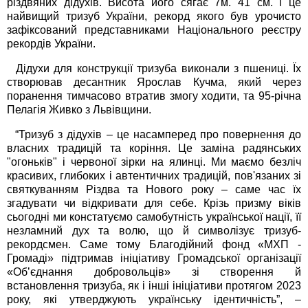
різдвяних дідухів. Висота його сягає 7м. 41 см. і це
найвищий тризуб України, рекорд якого був урочисто
зафіксований представниками Національного реєстру
рекордів України.
Дідухи для конструкції тризуба виконали з пшениці. Їх
створював десантник Ярослав Кучма, який через
поранення тимчасово втратив змогу ходити, та 95-річна
Пелагія Живко з Львівщини.
“Тризуб з дідухів – це насамперед про повернення до
власних традицій та коріння. Це заміна радянських
"огоньків" і червоної зірки на ялинці. Ми маємо безліч
красивих, глибоких і автентичних традицій, пов'язаних зі
святкуванням Різдва та Нового року – саме час їх
згадувати чи відкривати для себе. Крізь призму віків
сьогодні ми констатуємо самобутність української нації, її
незламний дух та волю, що й символізує тризуб-
рекордсмен. Саме тому Благодійний фонд «МХП -
Громаді» підтримав ініціативу Громадської організації
«Обʼєднання добровольців» зі створення й
встановлення тризуба, як і інші ініціативи протягом 2023
року, які утверджують українську ідентичність”, –