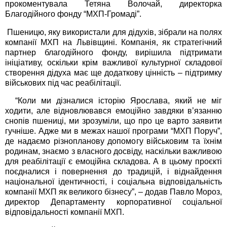
прокоментувала Тетяна Волочай, директорка
Благодійного фонду “МХП-Громаді”.
Пшеницю, яку використали для дідухів, зібрали на полях
компанії МХП на Львівщині. Компанія, як стратегічний
партнер благодійного фонду, вирішила підтримати
ініціативу, оскільки крім важливої культурної складової
створення дідуха має ще додаткову цінність – підтримку
військових під час реабілітації.
“Коли ми дізналися історію Ярослава, який не міг
ходити, але відновлювався емоційно завдяки в’язанню
снопів пшениці, ми зрозуміли, що про це варто заявити
гучніше. Адже ми в межах нашої програми “МХП Поруч”,
де надаємо різнопланову допомогу військовим та їхнім
родинам, знаємо з власного досвіду, наскільки важливою
для реабілітації є емоційна складова. А в цьому проєкті
поєдналися і повернення до традицій, і віднайдення
національної ідентичності, і соціальна відповідальність
компанії МХП як великого бізнесу”, – додав Павло Мороз,
директор Департаменту корпоративної соціальної
відповідальності компанії МХП.