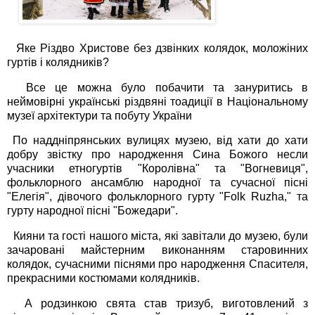
Яке Різдво Христове без дзвінких колядок, моложіних
гуртів і колядників?
Все це можна було побачити та зануритись в
неймовірні українські різдвяні тоадиції в Національному
музеї архітектури та побуту України
По наддніпрянських вулицях музею, від хати до хати
добру звістку про народження Сина Божого несли
учасники етногуртів "Королівна" та "Вогневиця",
фольклорного ансамблю народної та сучасної пісні
"Елегія", дівочого фольклорного гурту "Folk Ruzha," та
гурту народної пісні "Божедари".
Кияни та гості нашого міста, які завітали до музею, були
зачаровані майстерним виконанням старовинних
колядок, сучасними піснями про народження Спасителя,
прекрасними костюмами колядників.
А родзинкою свята став тризуб, виготовлений з