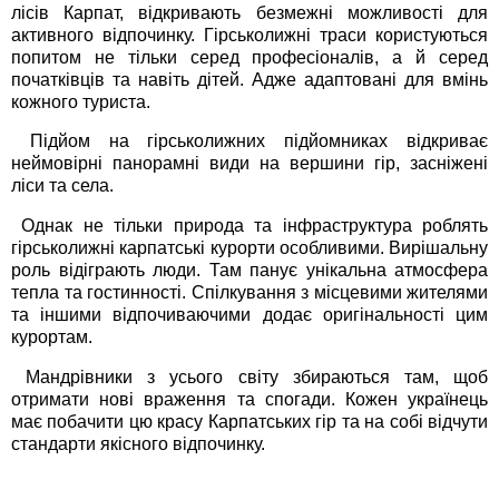
лісів Карпат, відкривають безмежні можливості для
активного відпочинку. Гірськолижні траси користуються
попитом не тільки серед професіоналів, а й серед
початківців та навіть дітей. Адже адаптовані для вмінь
кожного туриста.
Підйом на гірськолижних підйомниках відкриває
неймовірні панорамні види на вершини гір, засніжені
ліси та села.
Однак не тільки природа та інфраструктура роблять
гірськолижні карпатські курорти особливими. Вирішальну
роль відіграють люди. Там панує унікальна атмосфера
тепла та гостинності. Спілкування з місцевими жителями
та іншими відпочиваючими додає оригінальності цим
курортам.
Мандрівники з усього світу збираються там, щоб
отримати нові враження та спогади. Кожен українець
має побачити цю красу Карпатських гір та на собі відчути
стандарти якісного відпочинку.